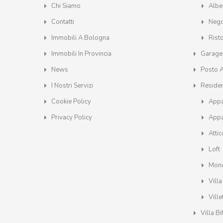
Chi Siamo
Albe
Contatti
Nego
Immobili A Bologna
Rist
Immobili In Provincia
Garage
News
Posto 
I Nostri Servizi
Residen
Cookie Policy
Appa
Privacy Policy
Appa
Attic
Loft
Mono
Villa
Ville
Villa Bi