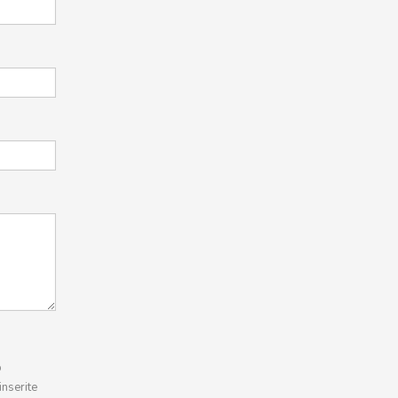
b
inserite