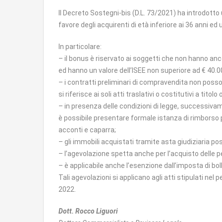
Il Decreto Sostegni-bis (D.L. 73/2021) ha introdotto
favore degli acquirenti di età inferiore ai 36 anni ed
In particolare:
– il bonus è riservato ai soggetti che non hanno anco
ed hanno un valore dell’ISEE non superiore ad € 40.0
– i contratti preliminari di compravendita non po
si riferisce ai soli atti traslativi o costitutivi a titolo
– in presenza delle condizioni di legge, successivam
è possibile presentare formale istanza di rimborso 
acconti e caparra;
– gli immobili acquistati tramite asta giudiziaria p
– l’agevolazione spetta anche per l’acquisto delle p
– è applicabile anche l’esenzione dall’imposta di boll
Tali agevolazioni si applicano agli atti stipulati nel
2022.
Dott. Rocco Liguori