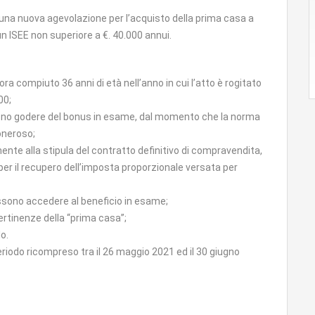
 una nuova agevolazione per l’acquisto della prima casa a
 un ISEE non superiore a €. 40.000 annui.
ra compiuto 36 anni di età nell’anno in cui l’atto è rogitato
00;
ssono godere del bonus in esame, dal momento che la norma
 oneroso;
ente alla stipula del contratto definitivo di compravendita,
per il recupero dell’imposta proporzionale versata per
ossono accedere al beneficio in esame;
ertinenze della “prima casa”;
o.
 periodo ricompreso tra il 26 maggio 2021 ed il 30 giugno