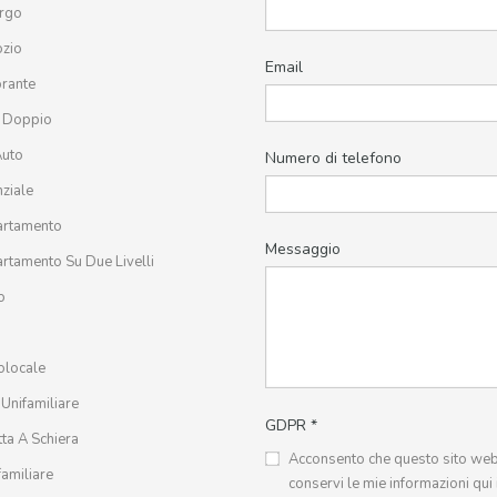
rgo
zio
Email
orante
 Doppio
Auto
Numero di telefono
ziale
rtamento
Messaggio
rtamento Su Due Livelli
o
locale
 Unifamiliare
GDPR
*
tta A Schiera
Acconsento che questo sito we
familiare
conservi le mie informazioni qui 