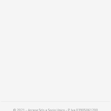
© 2021 - Arcase Srls a Socio Unico - P. Iva 03905061200